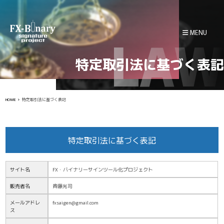
LAW
MENU
特定取引法に基づく表記
HOME
特定取引法に基づく表記
特定取引法に基づく表記
サイト名
FX・バイナリーサインツール化プロジェクト
販売者名
斉藤光司
メールアドレ
fxsaigen@gmail.com
ス