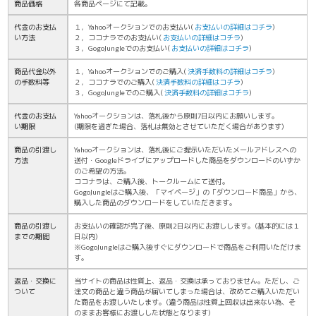
商品価格
各商品ページにて記載。
代金のお支払
１，Yahooオークションでのお支払い(
お支払いの詳細はコチラ
)
い方法
２，ココナラでのお支払い(
お支払いの詳細はコチラ
)
３，GogoJungleでのお支払い(
お支払いの詳細はコチラ
)
商品代金以外
１，Yahooオークションでのご購入(
決済手数料の詳細はコチラ
)
の手数料等
２，ココナラでのご購入(
決済手数料の詳細はコチラ
)
３，GogoJungleでのご購入(
決済手数料の詳細はコチラ
)
代金のお支払
Yahooオークションは、落札後から原則7日以内にお願いします。
い期限
(期限を過ぎた場合、落札は無効とさせていただく場合があります)
商品の引渡し
Yahooオークションは、落札後にご提示いただいたメールアドレスへの
方法
送付・Googleドライブにアップロードした商品をダウンロードのいずか
のご希望の方法。
ココナラは、ご購入後、トークルームにて送付。
GogoJungleはご購入後、「マイページ」の「ダウンロード商品」から、
購入した商品のダウンロードをしていただきます。
商品の引渡し
お支払いの確認が完了後、原則2日以内にお渡しします。(基本的には１
までの期間
日以内)
※GogoJungleはご購入後すぐにダウンロードで商品をご利用いただけま
す。
返品・交換に
当サイトの商品は性質上、返品・交換は承っておりません。ただし、ご
ついて
注文の商品と違う商品が届いてしまった場合は、改めてご購入いただい
た商品をお渡しいたします。(違う商品は性質上回収は出来ない為、そ
のままお客様にお渡しした状態となります)